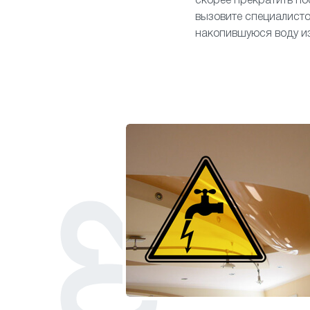
скорее прекратить пос
вызовите специалисто
накопившуюся воду из