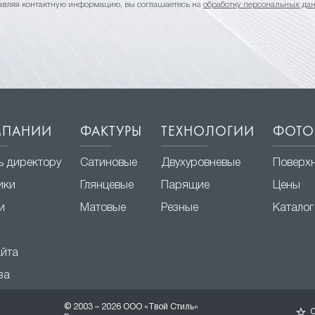
авляя контактную информацию, вы соглашаетесь на
обработку персональных да
МПАНИИ
ФАКТУРЫ
ТЕХНОЛОГИИ
ФОТО
ь директору
Сатиновые
Двухуровневые
Поверх
ики
Глянцевые
Парящие
Цены
и
Матовые
Резные
Каталог
айта
за
© 2003 – 2026 ООО «Твой Стиль»
О