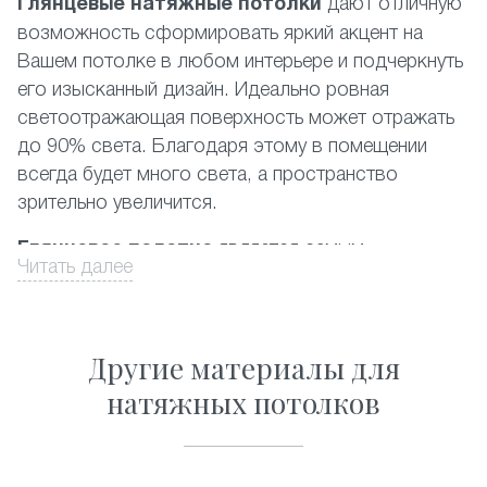
Глянцевые натяжные потолки
дают отличную
возможность сформировать яркий акцент на
Вашем потолке в любом интерьере и подчеркнуть
его изысканный дизайн. Идеально ровная
светоотражающая поверхность может отражать
до 90% света. Благодаря этому в помещении
всегда будет много света, а пространство
зрительно увеличится.
Глянцевое полотно
является самым
Читать далее
популярным среди фактур, представленных на
российском рынке. При этом наиболее
востребованными являются белый и другие
Другие материалы для
светлые цвета. Производится глянцевый
натяжной потолок из пленки ПВХ высочайшего
натяжных потолков
качества. Данный материал полностью
соответствует существующим экологическим
стандартам, он прост в уходе и его можно без