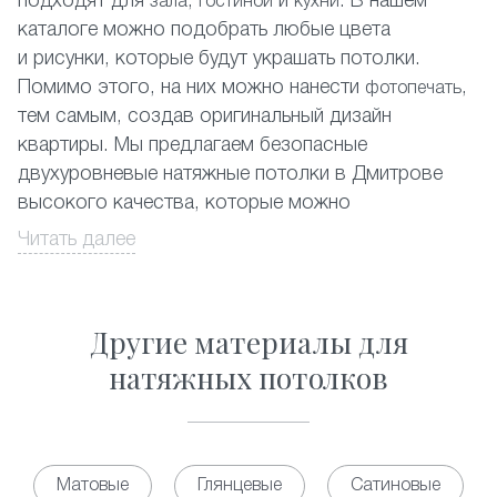
подходят для
,
и
. В нашем
зала
гостиной
кухни
каталоге можно подобрать любые цвета
и рисунки, которые будут украшать потолки.
Помимо этого, на них можно нанести
,
фотопечать
тем самым, создав оригинальный дизайн
квартиры. Мы предлагаем безопасные
двухуровневые натяжные потолки в Дмитрове
высокого качества, которые можно
устанавливать в любых помещениях.
Читать далее
Любой житель в Дмитрове может заказать
двухуровневые натяжные потолки, которые
Другие материалы для
эффектно смотрятся с красивыми точечными
светильниками. Наши специалисты составят
натяжных потолков
дизайн-проект и помогут подобрать вариант,
подходящий именно для Вашего помещения.
Многоуровневые натяжные потолки запросто
Матовые
Глянцевые
Сатиновые