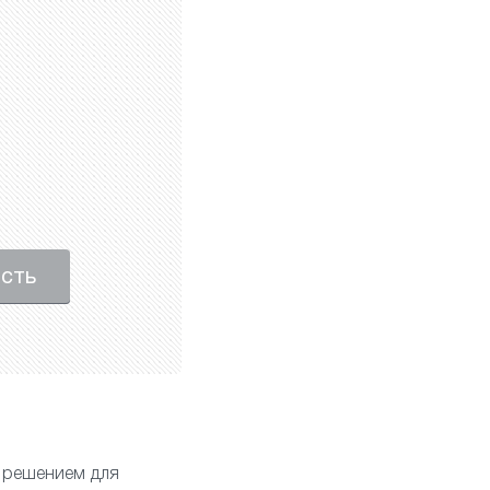
ость
 решением для