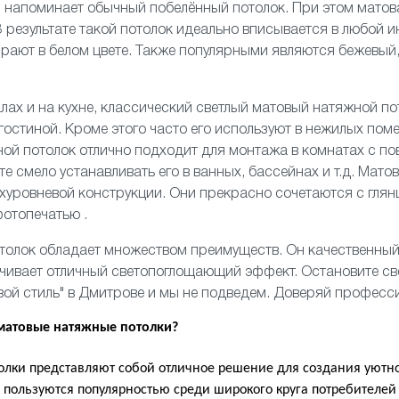
н напоминает обычный побелённый потолок. При этом матов
В результате такой потолок идеально вписывается в любой и
рают в белом цвете. Также популярными являются бежевый,
алах
и
на кухне
, классический светлый матовый натяжной по
гостиной
. Кроме этого часто его используют в нежилых пом
ой потолок отлично подходит для монтажа в комнатах с п
е смело устанавливать его
в ванных
, бассейнах и т.д. Мато
хуровневой
конструкции. Они прекрасно сочетаются с
гля
фотопечатью
.
толок обладает множеством преимуществ. Он качественный
ечивает отличный светопоглощающий эффект. Остановите с
вой стиль" в Дмитрове и мы не подведем. Доверяй професс
 матовые натяжные потолки?
лки представляют собой отличное решение для создания уютно
 пользуются популярностью среди широкого круга потребителей