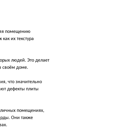
ляя помещению
 как их текстура
торых людей. Это делает
в своём доме.
ия, что значительно
ают дефекты плиты
азличных помещениях,
арды. Они также
вах.