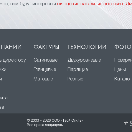
но, вам будут интересны
глянцевые натяжные потолки в Д
МПАНИИ
ФАКТУРЫ
ТЕХНОЛОГИИ
ФОТО
ь директору
Сатиновые
Двухуровневые
Поверх
ики
Глянцевые
Парящие
Цены
и
Матовые
Резные
Каталог
айта
за
© 2003 – 2026 ООО «Твой Стиль»
О
Все права защищены.