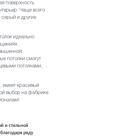
ая поверхность
нтерьер. Чаще всего
 серый и другие
толок идеально
ещениях.
овышенной
вые потолки смогут
нцевыми
потолками,
, имеет красивый
вой выбор на фабрике
ионалам!
й и стильной
 благодаря ряду