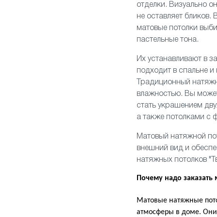
отделки. Визуально о
не оставляет бликов. 
матовые потолки выби
пастельные тона.
Их устанавливают
в з
подходит
в спальне
и
Традиционный натяжн
влажностью. Вы может
стать украшением
дву
а также потолками
с 
Матовый натяжной по
внешний вид и обесп
натяжных потолков "Т
Почему надо заказать
Матовые натяжные пото
атмосферы в доме. Они