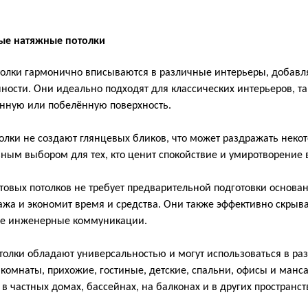
ые натяжные потолки
толки гармонично вписываются в различные интерьеры, добав
ности. Они идеально подходят для классических интерьеров, так
нную или побелённую поверхность.
олки не создают глянцевых бликов, что может раздражать неко
ным выбором для тех, кто ценит спокойствие и умиротворение 
атовых потолков не требует предварительной подготовки основан
ажа и экономит время и средства. Они также эффективно скрыв
ые инженерные коммуникации.
отолки обладают универсальностью и могут использоваться в р
комнаты, прихожие, гостиные, детские, спальни, офисы и манс
 в частных домах, бассейнах, на балконах и в других пространст