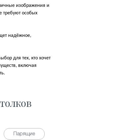
зличные изображения и
не требуют особых
ищет надёжное,
бор для тех, кто хочет
муществ, включая
ть.
толков
Парящие