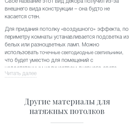
Своё название этот вид декора получил из-за
внешнего вида конструкции – она будто не
касается стен.
Для придания потолку «воздушного» эффекта, по
периметру комнаты устанавливается подсветка из
белых или разноцветных ламп. Можно
использовать
,
точечные светодиодные светильники
что будет уместно для помещений с
недостаточным количеством дневного света.
Читать далее
На фото представлены различные комбинации
отделки парящих потолков.
Другие материалы для
Оформите заказ на сайте со скидкой, и мы в
натяжных потолков
кратчайшие сроки обустроим вашу квартиру в
Дмитрове.
Почему стоит заказать парящие натяжные потолки?