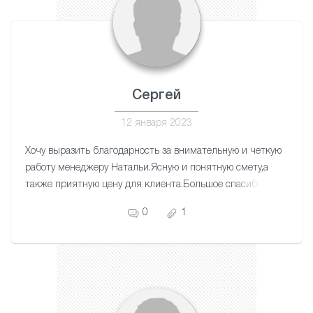
Сергей
12 января 2023
Хочу выразить благодарность за внимательную и четкую
работу менеджеру Натальи.Ясную и понятную смету,а
также приятную цену для клиента.Большое спасибо
мастеру Артему за качественную и аккуратную
0
1
работу.Приятно за свои деньги получать отличную
работу.Теперь 3-х комнатная квартира и лоджия с
красивыми потолками выглядит прекрасно.