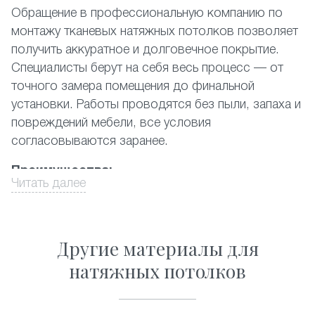
Обращение в профессиональную компанию по
монтажу тканевых натяжных потолков позволяет
получить аккуратное и долговечное покрытие.
Специалисты берут на себя весь процесс — от
точного замера помещения до финальной
установки. Работы проводятся без пыли, запаха и
повреждений мебели, все условия
согласовываются заранее.
Преимущества:
Читать далее
выезд замерщика и консультация на объекте;
проектирование с учётом геометрии комнаты,
высоты потолков;
Другие материалы для
установка без демонтажа отделки или мебели;
натяжных потолков
контроль качества материала/крепежа на
каждом этапе;
рекомендации по уходу, поддержка после