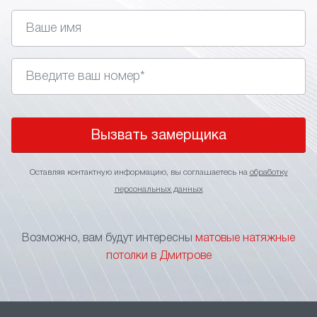
устойчивость к влаге/перепадам температуры;
скрытие дефектов перекрытий, проводки,
вентиляционных элементов;
отсутствие бликов, равномерное
распределение естественного или искусственного
света;
возможность интеграции точечных
светильников, треков, другой подсветки;
Вызвать замерщика
лёгкий уход – достаточно влажной тряпки;•
широкий выбор оттенков, текстур, форматов
Оставляя контактную информацию, вы соглашаетесь на
обработку
полотен.
персональных данных
Такое покрытие подходит для жилых помещений,
рабочих кабинетов, студий, общественных зон.
Возможно, вам будут интересны
матовые натяжные
Матовая текстура делает пространство
потолки в Дмитрове
спокойным, аккуратным, визуально единым.
При выборе тканевых натяжных потолков стоит