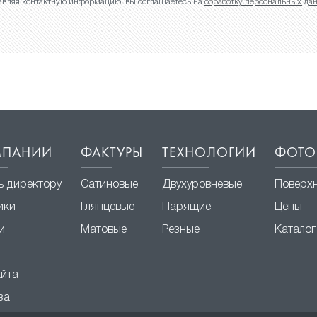
авляя контактную информацию, вы соглашаетесь на
обработку персональных да
МПАНИИ
ФАКТУРЫ
ТЕХНОЛОГИИ
ФОТО
ь директору
Сатиновые
Двухуровневые
Поверх
ики
Глянцевые
Парящие
Цены
и
Матовые
Резные
Каталог
айта
за