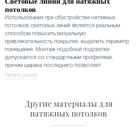
Световые линии для натяжных
потолков
Использование при обустройстве натяжных
потолков световых линий является реальным
способом повысить визуальную
привлекательность покрытия, выделить периметр
помещения. Монтаж подобной подсветки
допускается со стандартными профилями,
причем ширина последнего позволяет
устанавливать даже наиболее мощные
Читать далее
из существующих светодиодных лент.
Натяжные потолки со световыми линиями,
Другие материалы для
почему да?
натяжных потолков
Выбор в пользу световых линий обусловлен
несколькими объективными причинами:
• Замена традиционному освещению. Применение