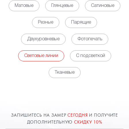
светодиодных линий позволяет обеспечить
Матовые
Глянцевые
Сатиновые
равномерное, мягкое свечение по всей площади
помещения, выступая полноценной заменой для
Резные
Парящие
освещения на основе установки точечных
светильников. Кроме того, за счет установки
Двухуровневые
Фотопечать
контроллера появляется возможность управлять
яркостью освещения в зависимости
от потребности.
Световые линии
С подсветкой
• Декоративная функция. Наличие световых линий
на потолке обеспечивает оригинальный облик
Тканевые
пространству, но при этом необходимо заранее
определиться с будущим рисунком свечения,
чтобы разместить соответствующим образом
профили. Использовать можно, как свечение
белого цвета, так и различные цветные варианты.
Возможны комбинации нескольких вариантов или
ЗАПИШИТЕСЬ НА ЗАМЕР
СЕГОДНЯ
И ПОЛУЧИТЕ
изменение цветовой палитры от команд с пульта
ДОПОЛНИТЕЛЬНУЮ
СКИДКУ 10%