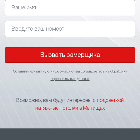
управления. Главное правильно подобрать стиль,
так как подсветка не подходит для классических
интерьеров.
• Изменение визуального восприятия. Применение
в интерьере световых линий позволяет визуально
поднять потолки, сделать более широким
пространство помещения или выделить
Вызвать замерщика
определенный участок.
• Зонирование пространства. Игра подсветкой
Оставляя контактную информацию, вы соглашаетесь на
обработку
оптимальное решение для зонирования
персональных данных
пространства без применения перегородок
и других элементов, ограничивающих свободу
перемещения. Тонкие световые линии на потолке
Возможно, вам будут интересны
с подсветкой
станут прекрасным указателем границы
натяжные потолки в Мытищах
функциональных зон.
• Маскировка швов. В больших помещениях
натяжной потолок формируется за счет
нескольких соединяемых полотен. Чтобы