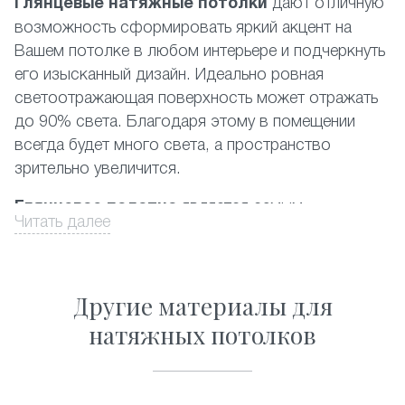
Глянцевые натяжные потолки
дают отличную
возможность сформировать яркий акцент на
Вашем потолке в любом интерьере и подчеркнуть
его изысканный дизайн. Идеально ровная
светоотражающая поверхность может отражать
до 90% света. Благодаря этому в помещении
всегда будет много света, а пространство
зрительно увеличится.
Глянцевое полотно
является самым
Читать далее
популярным среди фактур, представленных на
российском рынке. При этом наиболее
востребованными являются белый и другие
Другие материалы для
светлые цвета. Производится глянцевый
натяжной потолок из пленки ПВХ высочайшего
натяжных потолков
качества. Данный материал полностью
соответствует существующим экологическим
стандартам, он прост в уходе и его можно без