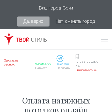
Ваш город
Сочи
Да, верно
Нет, сменить город
Заказать
8 800 333-97-
WhatsApp
Telegram
звонок
14
Написать
Написать
Заказать звонок
Оплата натяжных
потолков онлайн