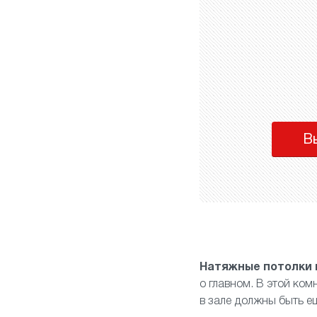
В
Натяжные потолки 
о главном. В этой ко
в зале должны быть е