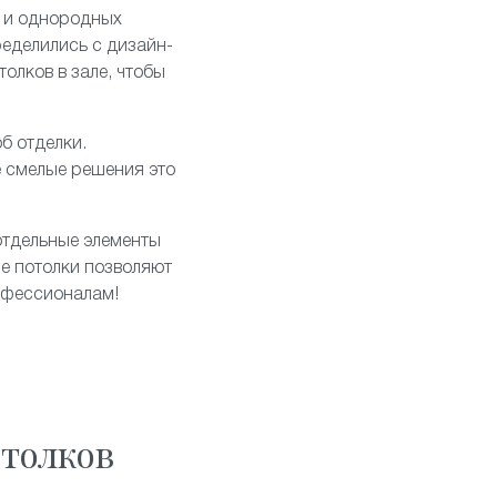
 и однородных
ределились с дизайн-
олков в зале, чтобы
б отделки.
е смелые решения это
отдельные элементы
е потолки позволяют
рофессионалам!
толков