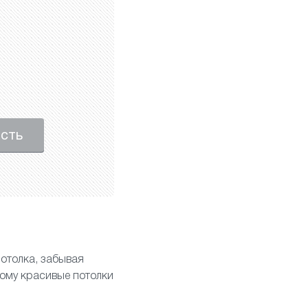
ость
отолка, забывая
тому красивые потолки