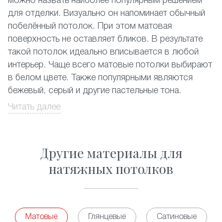
можно назвать наиболее популярным решением
для отделки. Визуально он напоминает обычный
побелённый потолок. При этом матовая
поверхность не оставляет бликов. В результате
такой потолок идеально вписывается в любой
интерьер. Чаще всего матовые потолки выбирают
в белом цвете. Также популярными являются
бежевый, серый и другие пастельные тона.
Читать далее
Их устанавливают
и
, классический
в залах
на кухне
светлый матовый натяжной потолок идеально
подходит
и
. Кроме этого
в спальне
гостиной
Другие материалы для
часто его используют в нежилых помещениях.
Традиционный натяжной потолок отлично
натяжных потолков
подходит для монтажа в комнатах с повышенной
влажностью. Вы можете смело устанавливать его
, бассейнах и т.д. Матовые потолки
в ванных
смогут стать украшением
двухуровневой
Матовые
Глянцевые
Сатиновые