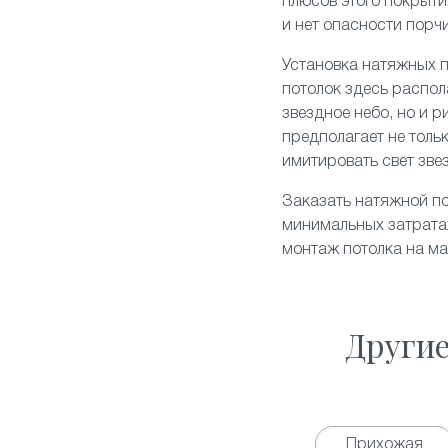
плюсов этого покрытия
и нет опасности порч
Установка натяжных п
потолок здесь распол
звездное небо
, но и 
предполагает не толь
имитировать свет зве
Заказать натяжной по
минимальных затратах
монтаж потолка на м
Други
Прихожая