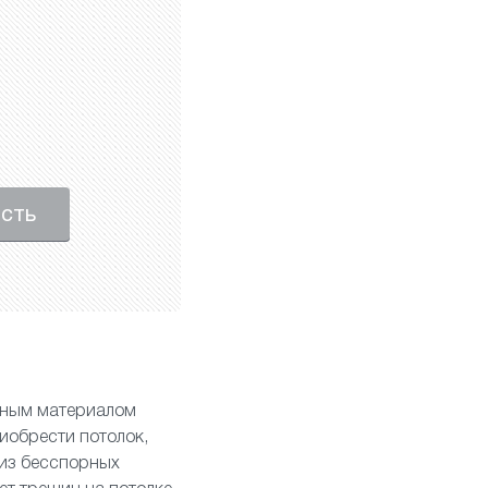
ость
енным материалом
иобрести потолок,
 из бесспорных