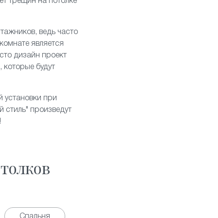
дет трещин на потолке
тажников, ведь часто
 комнате является
асто дизайн проект
, которые будут
й установки при
 стиль" произведут
!
толков
Спальня