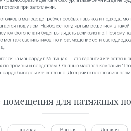
 - разнообразие цветов и фактур, а главное ни когда не бу
и потолка при затоплении.
отолков в мансарде требует особых навыков и подхода мон
агается под углом. Наиболее популярным решением в такой
рисунок фотопечати будет выглядеть великолепно. Поэтому ч
ко
монтаж
светильников, но и размещение сети светодиодов
зд.
толок на мансарду в Мытищах — это гарантия качественно
 по времени и средствам. Опытные мастера компании "Твой
ансарде быстро и качественно. Доверяйте профессионалам
е помещения для натяжных по
Гостиная
Ванная
Детская