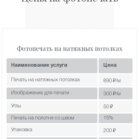
Фотопечать на натяжных потолках
Наименование услуги
Цена
Печать на натяжных потолках
890
₽/м
Изображение для печати
300
₽/м
Углы
50
₽
Печать на полотне со швом
15
%
Упаковка
200
₽