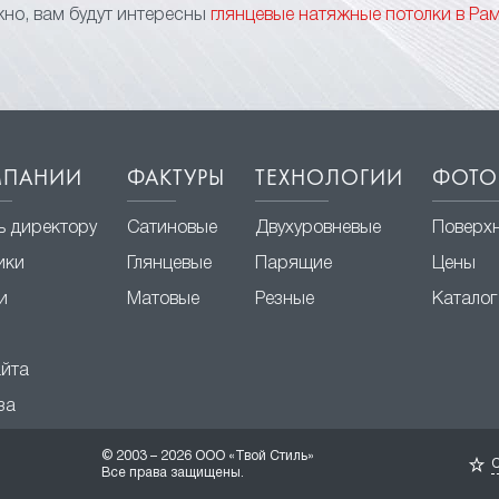
но, вам будут интересны
глянцевые натяжные потолки в Ра
МПАНИИ
ФАКТУРЫ
ТЕХНОЛОГИИ
ФОТО
ь директору
Сатиновые
Двухуровневые
Поверх
ики
Глянцевые
Парящие
Цены
и
Матовые
Резные
Каталог
айта
за
© 2003 – 2026 ООО «Твой Стиль»
О
Все права защищены.