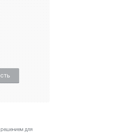
ость
 решением для