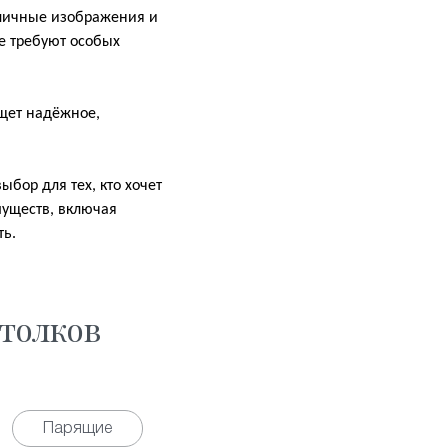
зличные изображения и
не требуют особых
ищет надёжное,
бор для тех, кто хочет
муществ, включая
ть.
толков
Парящие