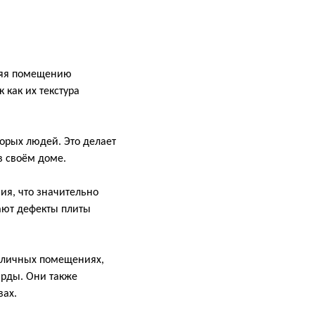
ляя помещению
 как их текстура
торых людей. Это делает
в своём доме.
ия, что значительно
ают дефекты плиты
азличных помещениях,
арды. Они также
вах.