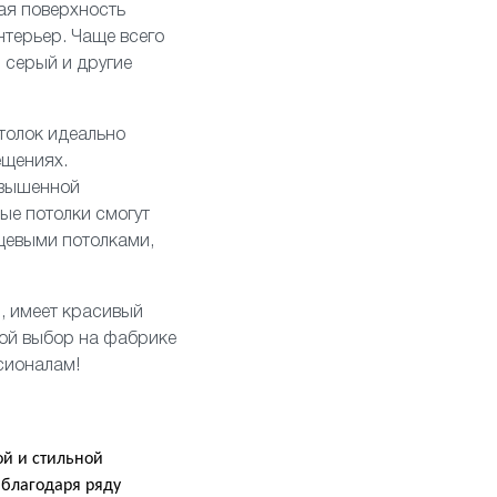
ая поверхность
нтерьер. Чаще всего
 серый и другие
толок идеально
ещениях.
овышенной
вые потолки смогут
нцевыми
потолками,
, имеет красивый
вой выбор на фабрике
сионалам!
й и стильной
 благодаря ряду