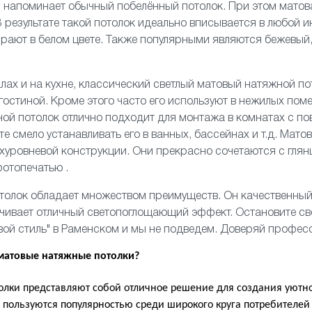
н напоминает обычный побелённый потолок. При этом матов
В результате такой потолок идеально вписывается в любой и
рают в белом цвете. Также популярными являются бежевый,
алах
и
на кухне
, классический светлый матовый натяжной по
гостиной
. Кроме этого часто его используют в нежилых пом
ой потолок отлично подходит для монтажа в комнатах с п
е смело устанавливать его
в ванных
, бассейнах и т.д. Мато
хуровневой
конструкции. Они прекрасно сочетаются с
гля
фотопечатью
.
толок обладает множеством преимуществ. Он качественный
ечивает отличный светопоглощающий эффект. Остановите с
вой стиль" в Раменском и мы не подведем. Доверяй профес
 матовые натяжные потолки?
лки представляют собой отличное решение для создания уютно
 пользуются популярностью среди широкого круга потребителей