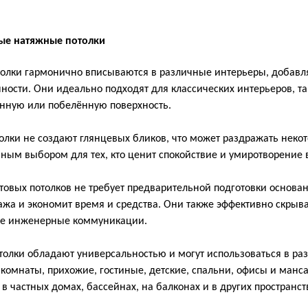
ые натяжные потолки
толки гармонично вписываются в различные интерьеры, добав
ности. Они идеально подходят для классических интерьеров, так
нную или побелённую поверхность.
олки не создают глянцевых бликов, что может раздражать неко
ным выбором для тех, кто ценит спокойствие и умиротворение 
атовых потолков не требует предварительной подготовки основан
ажа и экономит время и средства. Они также эффективно скрыв
ые инженерные коммуникации.
отолки обладают универсальностью и могут использоваться в р
комнаты, прихожие, гостиные, детские, спальни, офисы и манс
 в частных домах, бассейнах, на балконах и в других пространст