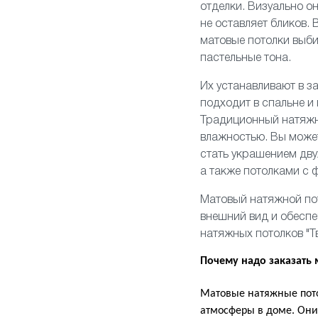
отделки. Визуально о
не оставляет бликов. 
матовые потолки выби
пастельные тона.
Их устанавливают
в з
подходит
в спальне
и
Традиционный натяжн
влажностью. Вы может
стать украшением
дву
а также потолками
с 
Матовый натяжной по
внешний вид и обесп
натяжных потолков "Т
Почему надо заказать
Матовые натяжные пото
атмосферы в доме. Они