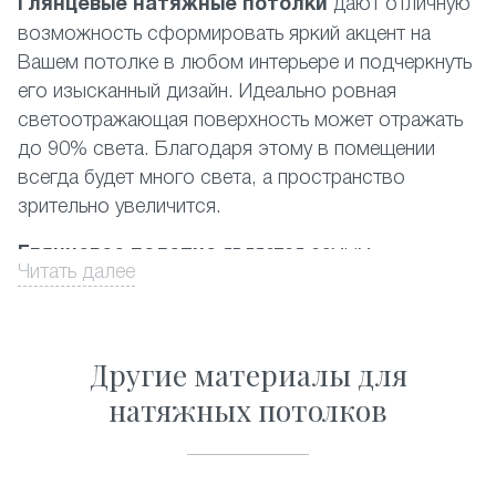
Глянцевые натяжные потолки
дают отличную
возможность сформировать яркий акцент на
Вашем потолке в любом интерьере и подчеркнуть
его изысканный дизайн. Идеально ровная
светоотражающая поверхность может отражать
до 90% света. Благодаря этому в помещении
всегда будет много света, а пространство
зрительно увеличится.
Глянцевое полотно
является самым
Читать далее
популярным среди фактур, представленных на
российском рынке. При этом наиболее
востребованными являются белый и другие
Другие материалы для
светлые цвета. Производится глянцевый
натяжной потолок из пленки ПВХ высочайшего
натяжных потолков
качества. Данный материал полностью
соответствует существующим экологическим
стандартам, он прост в уходе и его можно без