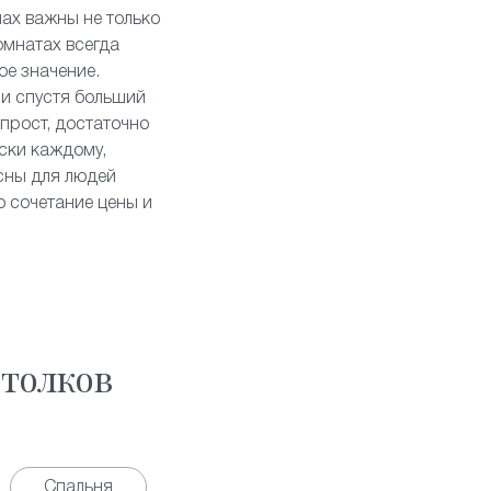
мах важны не только
комнатах всегда
ое значение.
 и спустя больший
 прост, достаточно
ески каждому,
сны для людей
о сочетание цены и
толков
Спальня