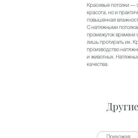
Красивые потолки — э
красота, но и практич
повышенная влажность
С натяжными потолкам
промежуток времени он
лишь протирать их. К
производство натяжны
и животных. Натяжные
качества.
Други
Прихожая