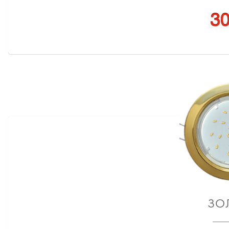
30
ЗО