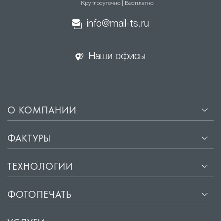
Круглосуточно | Бесплатно
натяжные потолки
info@mail-ts.ru
·
Эстетичный внешний вид. Гладкая поверхность
сатиновых потолков отражает свет, создавая эффект
Наши офисы
мягкого свечения, что придаёт помещению уют и
комфорт.
·
Прочность и долговечность. Материалы, из которых
изготавливаются сатиновые потолки, не
подвержены деформации и сохраняют свой
О КОМПАНИИ
первоначальный вид на протяжении многих лет.
·
Лёгкость установки. Монтаж сатиновых потолков
ФАКТУРЫ
занимает всего несколько часов и не требует
подготовки поверхности потолка.
ТЕХНОЛОГИИ
·
Защита от влаги и пыли. Сатиновые потолки
обладают водоотталкивающими свойствами, что
ФОТОПЕЧАТЬ
защищает помещение от влаги и пыли.
·
Звукоизоляция. Хорошие звукоизоляционные