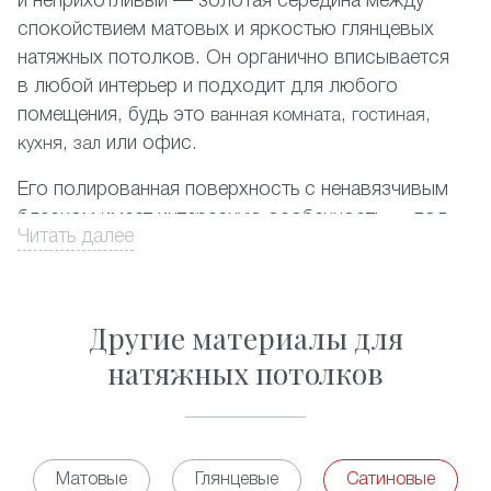
и неприхотливый — золотая середина между
спокойствием матовых и яркостью глянцевых
натяжных потолков. Он органично вписывается
в любой интерьер и подходит для любого
помещения, будь это
,
,
ванная комната
гостиная
,
или офис.
кухня
зал
Его полированная поверхность с ненавязчивым
блеском имеет интересную особенность — под
Читать далее
разным освещением она может приобретать
легкий красивый перламутровый или
металлический оттенок.
Другие материалы для
ПВХ-пленка
, используемая в создании таких
натяжных потолков
потолков очень прочна и легко выдерживает
затопление сверху. Кроме того, она не сохраняет
никаких запахов, гипоаллергенна и не требует
особого ухода.
Матовые
Глянцевые
Сатиновые