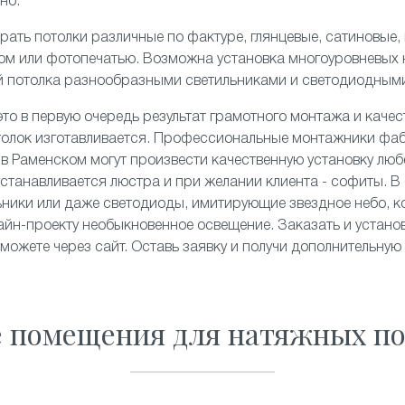
но.
рать потолки различные по фактуре,
глянцевые
,
сатиновые
,
ком или
фотопечатью
. Возможна установка
многоуровневых
й потолка разнообразными светильниками и
светодиодным
то в первую очередь результат грамотного монтажа и качес
толок изготавливается. Профессиональные монтажники фа
» в Раменском могут произвести качественную установку люб
станавливается люстра и при желании клиента - софиты. В 
льники или даже светодиоды, имитирующие
звездное небо
, 
йн-проекту необыкновенное освещение. Заказать и устано
 можете через сайт. Оставь заявку и получи дополнительную
е помещения для натяжных по