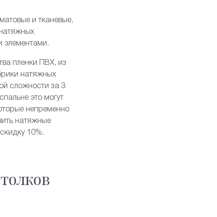
матовые
и
тканевые
,
 натяжных
и элементами
.
тва пленки ПВХ, из
брики натяжных
ой сложности за 3
спальне это могут
которые непременно
вить натяжные
 скидку 10%.
толков