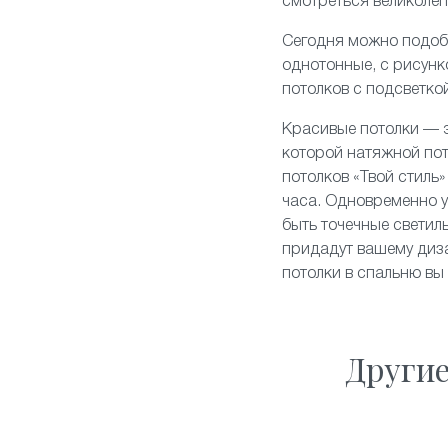
смотреться великолеп
Сегодня можно подоб
однотонные, с рисун
потолков
с подсветко
Красивые потолки — э
которой натяжной по
потолков «Твой стиль
часа. Одновременно у
быть точечные свети
придадут вашему диза
потолки в спальню вы
Други