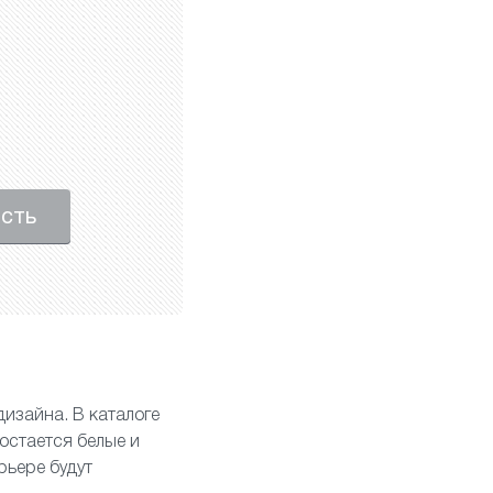
ость
дизайна. В каталоге
остается белые и
рьере будут