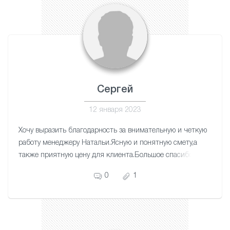
Сергей
12 января 2023
Хочу выразить благодарность за внимательную и четкую
работу менеджеру Натальи.Ясную и понятную смету,а
также приятную цену для клиента.Большое спасибо
мастеру Артему за качественную и аккуратную
0
1
работу.Приятно за свои деньги получать отличную
работу.Теперь 3-х комнатная квартира и лоджия с
красивыми потолками выглядит прекрасно.