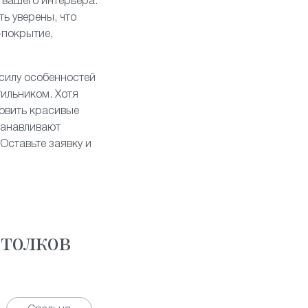
 вашего интерьера.
ь уверены, что
-покрытие,
 силу особенностей
тильником. Хотя
овить красивые
танавливают
Оставьте заявку и
толков