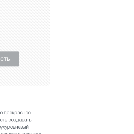
ость
то прекрасное
сть создавать
вухуровневый