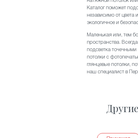
натяжной потолок ил
Каталог поможет подо
независимо от цвета 
экологичное и безопа
Маленькая или, тем б
пространства. Всегда
подсветка точечными 
потолки с фотопечать
глянцевые потолки
, п
наш специалист в Пер
Други