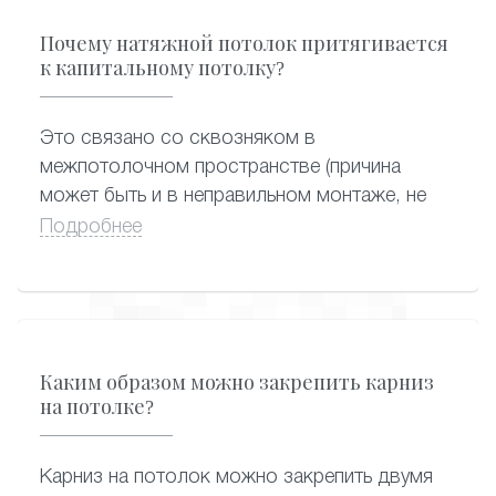
Почему натяжной потолок притягивается
к капитальному потолку?
Это связано со сквозняком в
межпотолочном пространстве (причина
может быть и в неправильном монтаже, не
запенили отверстие под люстру в плите
Подробнее
перекрытия), возможно сквозняк с двери
или окна.
Каким образом можно закрепить карниз
на потолке?
Карниз на потолок можно закрепить двумя