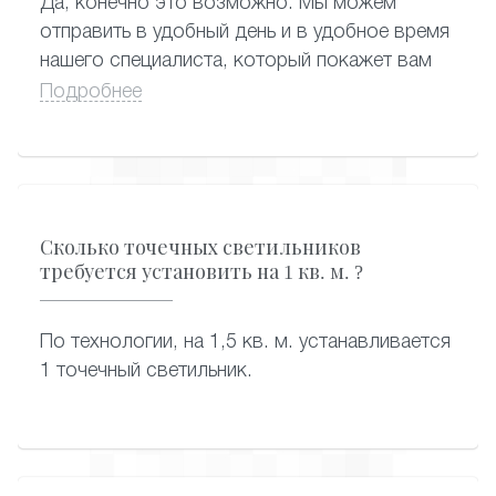
Да, конечно это возможно. Мы можем
отправить в удобный день и в удобное время
нашего специалиста, который покажет вам
образцы карниза и по каталогу выберут
Подробнее
софиты.
Сколько точечных светильников
требуется установить на 1 кв. м. ?
По технологии, на 1,5 кв. м. устанавливается
1 точечный светильник.