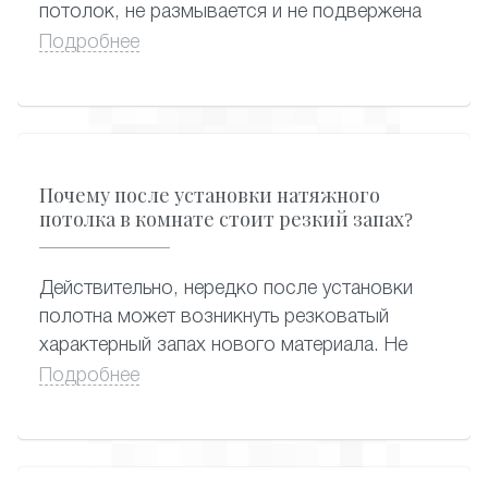
потолок, не размывается и не подвержена
растрескиванию, поэтому ухаживать за
Подробнее
потолком с фотопечатью можно
привычными способами – применяя сухую
или влажную уборку. Подойдут любые
моющие средства, которые вы так же
можете приобрести в нашей компании.
Почему после установки натяжного
потолка в комнате стоит резкий запах?
Действительно, нередко после установки
полотна может возникнуть резковатый
характерный запах нового материала. Не
стоит волноваться: он, как правило,
Подробнее
исчезает в течение двух-трех дней. В редких
случаях, если полотно изготовлено совсем
недавно, неприятный запах может
сохраняться около месяца. Замечено, что