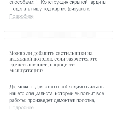
способами: 1. Конструкция скрытой гардины
– сделать нишу под карниз (визуально
смотрится очень красиво, когда из-под
Подробнее
потолка видны сразу шторы, сама гардина
спрятана) 2. Конструкция потолочной
гардины – стандартный и самый
распространенный вариант крепления
карниза, когда гардина крепится к натяжному
Можно ли добавить светильники на
потолку.
натяжной потолок, если захочется это
сделать позднее, в процессе
эксплуатации?
Да, можно. Для этого необходимо вызвать
нашего специалиста, который выполнит все
работы: произведет демонтаж полотна,
сделает отверстия под новые светильники,
Подробнее
подведет к ним электропроводку и