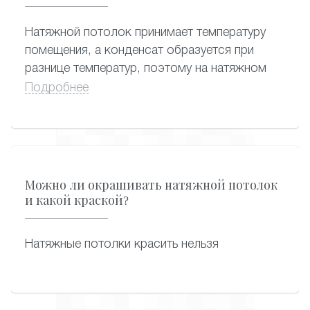
имеет глянцевую или стеклянную
поверхность, ее можно накрыть пленкой.
Натяжной потолок принимает температуру
помещения, а конденсат образуется при
разнице температур, поэтому на натяжном
потолке не собирается конденсат.
Подробнее
Можно ли окрашивать натяжной потолок
и какой краской?
Натяжные потолки красить нельзя