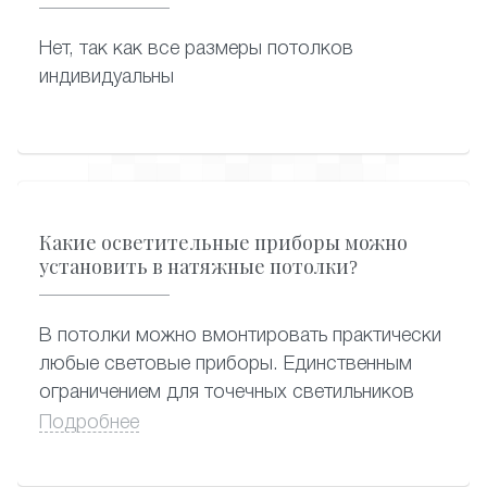
Нет, так как все размеры потолков
индивидуальны
Какие осветительные приборы можно
установить в натяжные потолки?
В потолки можно вмонтировать практически
любые световые приборы. Единственным
ограничением для точечных светильников
является их мощность (нагрев). Во избежание
Подробнее
нарушения целостности полотна, провисания
и расплавления участков вокруг встроенных