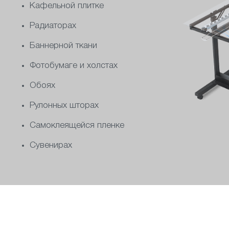
Кафельной плитке
Радиаторах
Баннерной ткани
Фотобумаге и холстах
Обоях
Рулонных шторах
Самоклеящейся пленке
Сувенирах