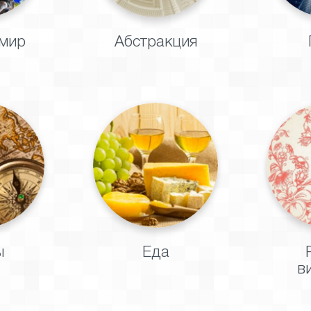
мир
Абстракция
ы
Еда
в