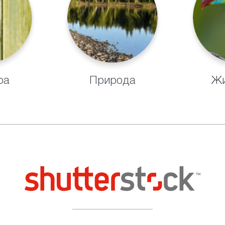
ра
Природа
Жи