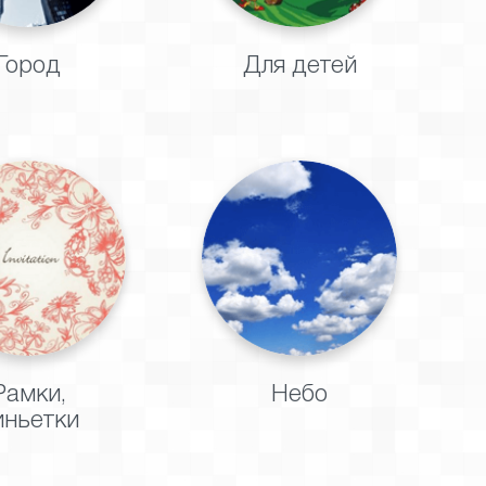
Город
Для детей
Рамки,
Небо
иньетки