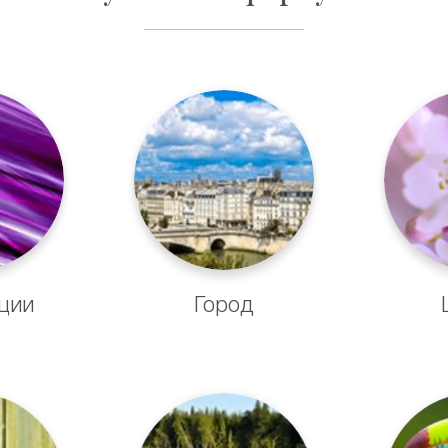
ции
Город