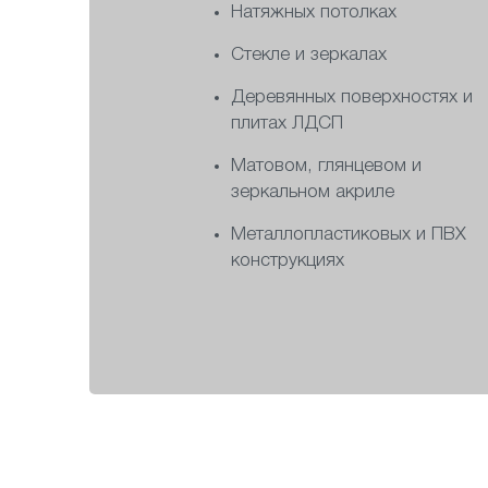
Натяжных потолках
Стекле и зеркалах
Деревянных поверхностях и
плитах ЛДСП
Матовом, глянцевом и
зеркальном акриле
Металлопластиковых и ПВХ
конструкциях