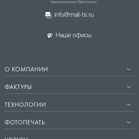
Круглосуточно | Бесплатно
натяжные потолки
info@mail-ts.ru
·
Эстетичный внешний вид. Гладкая поверхность
сатиновых потолков отражает свет, создавая эффект
Наши офисы
мягкого свечения, что придаёт помещению уют и
комфорт.
·
Прочность и долговечность. Материалы, из которых
изготавливаются сатиновые потолки, не
подвержены деформации и сохраняют свой
О КОМПАНИИ
первоначальный вид на протяжении многих лет.
·
Лёгкость установки. Монтаж сатиновых потолков
ФАКТУРЫ
занимает всего несколько часов и не требует
подготовки поверхности потолка.
ТЕХНОЛОГИИ
·
Защита от влаги и пыли. Сатиновые потолки
обладают водоотталкивающими свойствами, что
ФОТОПЕЧАТЬ
защищает помещение от влаги и пыли.
·
Звукоизоляция. Хорошие звукоизоляционные