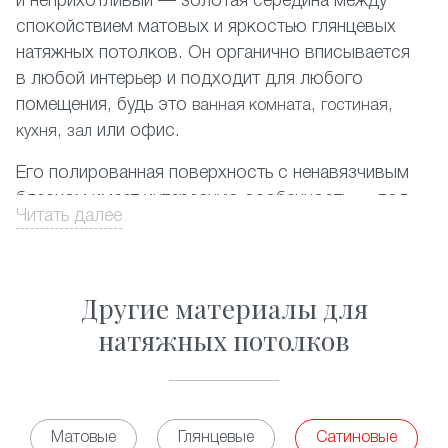
и неприхотливый — золотая середина между
спокойствием матовых и яркостью глянцевых
натяжных потолков. Он органично вписывается
в любой интерьер и подходит для любого
помещения, будь это
,
,
ванная комната
гостиная
,
или офис.
кухня
зал
Его полированная поверхность с ненавязчивым
блеском имеет интересную особенность — под
Читать далее
разным освещением она может приобретать
легкий красивый перламутровый или
металлический оттенок.
Другие материалы для
ПВХ-пленка
, используемая в создании таких
натяжных потолков
потолков очень прочна и легко выдерживает
затопление сверху. Кроме того, она не сохраняет
никаких запахов, гипоаллергенна и не требует
особого ухода.
Матовые
Глянцевые
Сатиновые