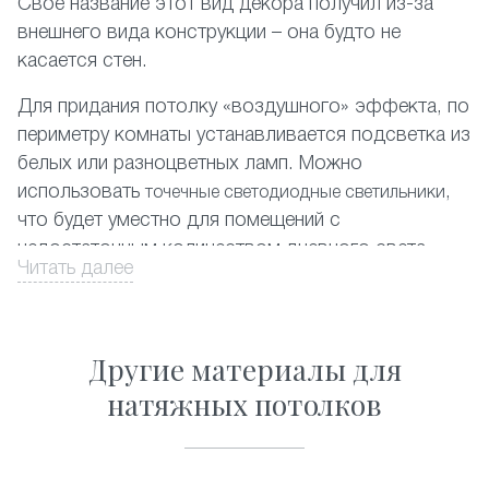
Своё название этот вид декора получил из-за
внешнего вида конструкции – она будто не
касается стен.
Для придания потолку «воздушного» эффекта, по
периметру комнаты устанавливается подсветка из
белых или разноцветных ламп. Можно
использовать
,
точечные светодиодные светильники
что будет уместно для помещений с
недостаточным количеством дневного света.
Читать далее
На фото представлены различные комбинации
отделки парящих потолков.
Другие материалы для
Оформите заказ на сайте со скидкой, и мы в
натяжных потолков
кратчайшие сроки обустроим вашу квартиру в
Пересвете.
Почему стоит заказать парящие натяжные потолки?