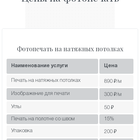
Фотопечать на натяжных потолках
Наименование услуги
Цена
Печать на натяжных потолках
890
₽/м
Изображение для печати
300
₽/м
Углы
50
₽
Печать на полотне со швом
15
%
Упаковка
200
₽