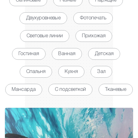
Сатиновые
Резные
Парящие
Двухуровневые
Фотопечать
Световые линии
Прихожая
Гостиная
Ванная
Детская
Спальня
Кухня
Зал
Мансарда
С подсветкой
Тканевые