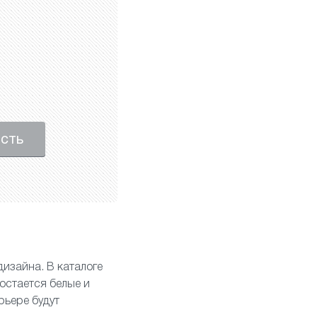
ость
дизайна. В каталоге
остается белые и
рьере будут