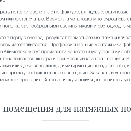
но.
рать потолки различные по фактуре,
глянцевые
,
сатиновые
,
ком или
фотопечатью
. Возможна установка
многоуровневых
й потолка разнообразными светильниками и
светодиодным
то в первую очередь результат грамотного монтажа и качес
толок изготавливается. Профессиональные монтажники фа
» в Климовске могут произвести качественную установку люб
станавливается люстра и при желании клиента - софиты. В 
льники или даже светодиоды, имитирующие
звездное небо
, 
йн-проекту необыкновенное освещение. Заказать и устано
 можете через сайт. Оставь заявку и получи дополнительную
е помещения для натяжных по