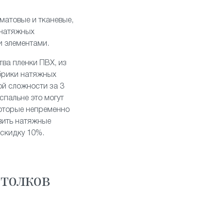
матовые
и
тканевые
,
 натяжных
и элементами
.
тва пленки ПВХ, из
брики натяжных
ой сложности за 3
спальне это могут
которые непременно
вить натяжные
 скидку 10%.
толков