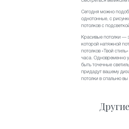
смотреться великолеп
Сегодня можно подоб
однотонные, с рисун
потолков
с подсветко
Красивые потолки — э
которой натяжной по
потолков «Твой стиль
часа. Одновременно у
быть точечные свети
придадут вашему диза
потолки в спальню вы
Други