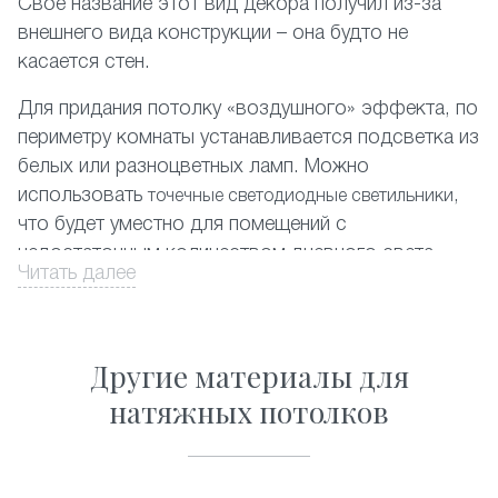
Своё название этот вид декора получил из-за
внешнего вида конструкции – она будто не
касается стен.
Для придания потолку «воздушного» эффекта, по
периметру комнаты устанавливается подсветка из
белых или разноцветных ламп. Можно
использовать
,
точечные светодиодные светильники
что будет уместно для помещений с
недостаточным количеством дневного света.
Читать далее
На фото представлены различные комбинации
отделки парящих потолков.
Другие материалы для
Оформите заказ на сайте со скидкой, и мы в
натяжных потолков
кратчайшие сроки обустроим вашу квартиру в
Климовске.
Почему стоит заказать парящие натяжные потолки?