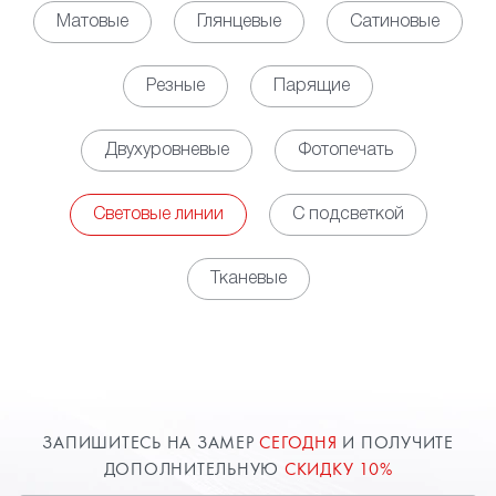
светодиодных линий позволяет обеспечить
Матовые
Глянцевые
Сатиновые
равномерное, мягкое свечение по всей площади
помещения, выступая полноценной заменой для
Резные
Парящие
освещения на основе установки точечных
светильников. Кроме того, за счет установки
Двухуровневые
Фотопечать
контроллера появляется возможность управлять
яркостью освещения в зависимости
от потребности.
Световые линии
С подсветкой
• Декоративная функция. Наличие световых линий
на потолке обеспечивает оригинальный облик
Тканевые
пространству, но при этом необходимо заранее
определиться с будущим рисунком свечения,
чтобы разместить соответствующим образом
профили. Использовать можно, как свечение
белого цвета, так и различные цветные варианты.
Возможны комбинации нескольких вариантов или
ЗАПИШИТЕСЬ НА ЗАМЕР
СЕГОДНЯ
И ПОЛУЧИТЕ
изменение цветовой палитры от команд с пульта
ДОПОЛНИТЕЛЬНУЮ
СКИДКУ 10%