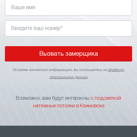
управления. Главное правильно подобрать стиль,
так как подсветка не подходит для классических
интерьеров.
• Изменение визуального восприятия. Применение
в интерьере световых линий позволяет визуально
поднять потолки, сделать более широким
пространство помещения или выделить
Вызвать замерщика
определенный участок.
• Зонирование пространства. Игра подсветкой
Оставляя контактную информацию, вы соглашаетесь на
обработку
оптимальное решение для зонирования
персональных данных
пространства без применения перегородок
и других элементов, ограничивающих свободу
перемещения. Тонкие световые линии на потолке
Возможно, вам будут интересны
с подсветкой
станут прекрасным указателем границы
натяжные потолки в Климовске
функциональных зон.
• Маскировка швов. В больших помещениях
натяжной потолок формируется за счет
нескольких соединяемых полотен. Чтобы