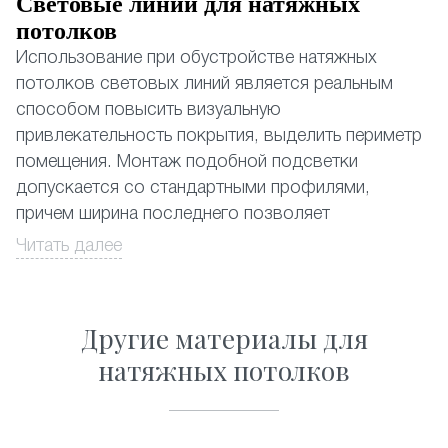
Световые линии для натяжных
потолков
Использование при обустройстве натяжных
потолков световых линий является реальным
способом повысить визуальную
привлекательность покрытия, выделить периметр
помещения. Монтаж подобной подсветки
допускается со стандартными профилями,
причем ширина последнего позволяет
устанавливать даже наиболее мощные
Читать далее
из существующих светодиодных лент.
Натяжные потолки со световыми линиями,
Другие материалы для
почему да?
натяжных потолков
Выбор в пользу световых линий обусловлен
несколькими объективными причинами:
• Замена традиционному освещению. Применение