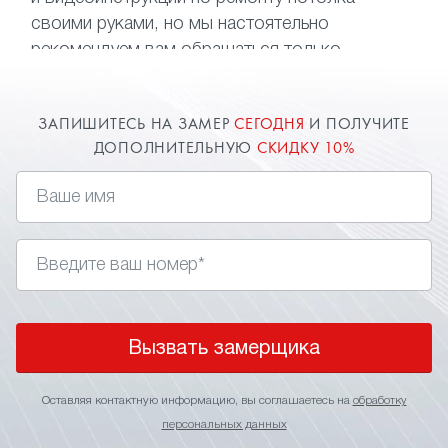
не тратить деньги и время на монтаж нового
своими руками, но мы настоятельно
полотна, достаточно обратиться
рекомендуем вам обращаться только
к специалистам нашей компании.
к профессионалам. Компания «Твой стиль»
быстро и качественно выполнит ремонт
ЗАПИШИТЕСЬ НА ЗАМЕР
СЕГОДНЯ
И ПОЛУЧИТЕ
натяжного потолка после пореза, залива
ДОПОЛНИТЕЛЬНУЮ
СКИДКУ 10%
и устранит любые проблемы с потолочными
конструкциями.
Вызвать замерщика
Оставляя контактную информацию, вы соглашаетесь на
обработку
персональных данных