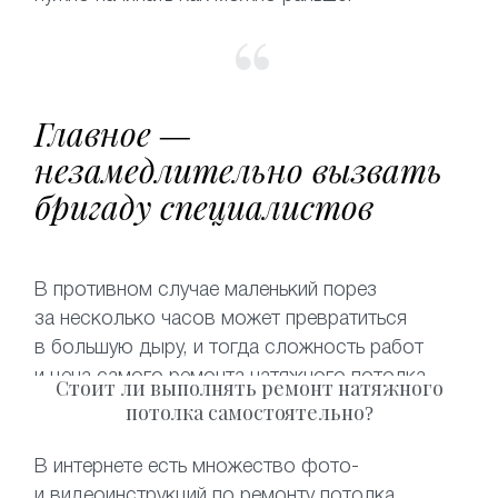
Главное —
незамедлительно вызвать
бригаду специалистов
В противном случае маленький порез
за несколько часов может превратиться
в большую дыру, и тогда сложность работ
и цена самого ремонта натяжного потолка
Стоит ли выполнять ремонт натяжного
возрастет в разы. Что касается
потолка самостоятельно?
восстановления потолка после залива —
самостоятельный слив воды может привести
В интернете есть множество фото-
к безвозвратной порче полотна. Чтобы
и видеоинструкций по ремонту потолка