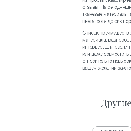
из простых квартир н
отзывы. На сегодняш
тканевые
материалы, 
цвета, хотя до сих п
Список преимуществ э
материала, разнообр
интерьер. Для различ
или даже совместить 
относительно невысок
вашем желании заключ
Други