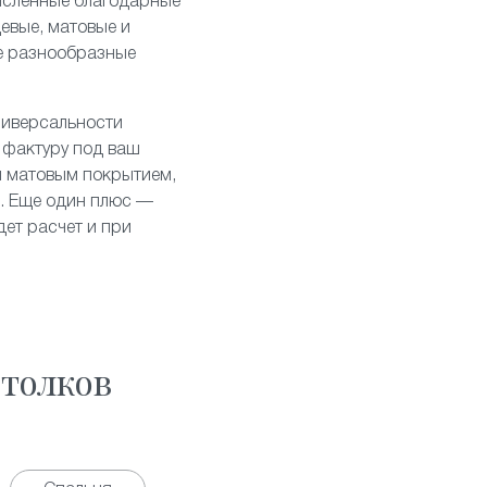
численные благодарные
цевые
,
матовые
и
е разнообразные
ниверсальности
 фактуру под ваш
и матовым покрытием,
й. Еще один плюс —
ет расчет и при
толков