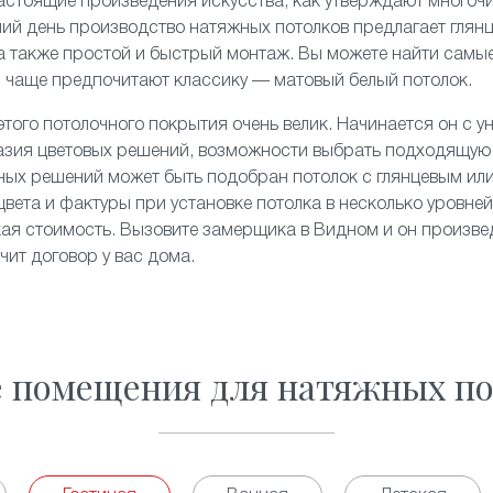
астоящие произведения искусства, как утверждают много
ний день производство натяжных потолков предлагает
глян
а также простой и быстрый монтаж. Вы можете найти самы
ор чаще предпочитают классику — матовый белый потолок.
того потолочного покрытия очень велик. Начинается он с у
азия цветовых решений, возможности выбрать подходящую
ных решений может быть подобран потолок с глянцевым ил
цвета и фактуры при установке потолка в несколько уровне
ая стоимость. Вызовите замерщика в Видном и он произвед
ит договор у вас дома.
е помещения для натяжных по