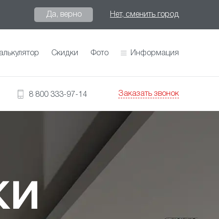
Да, верно
Нет, сменить город
алькулятор
Скидки
Фото
Информация
Заказать звонок
8 800 333-97-14
КИ