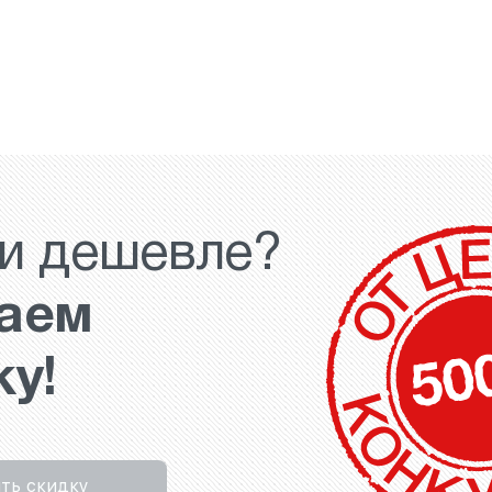
и дешевле?
аем
ку!
ть скидку