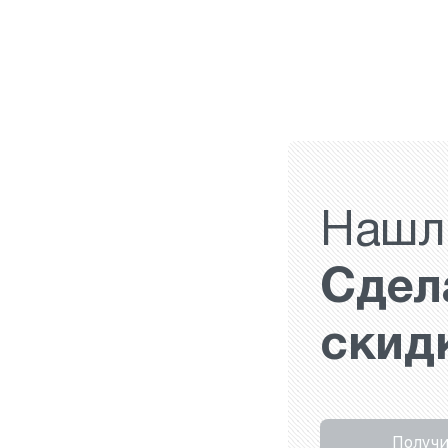
Нашл
Сдел
скид
Получи