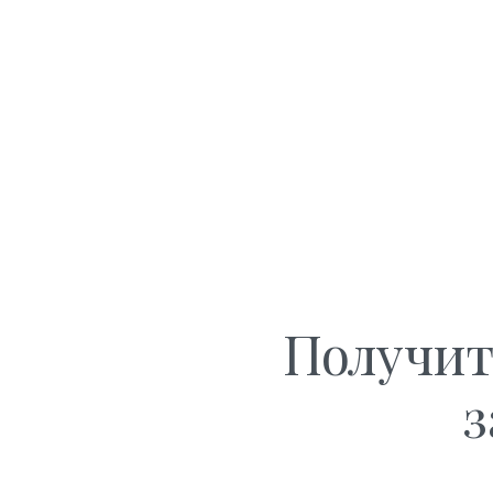
Получит
з