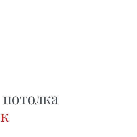
 потолка
ок