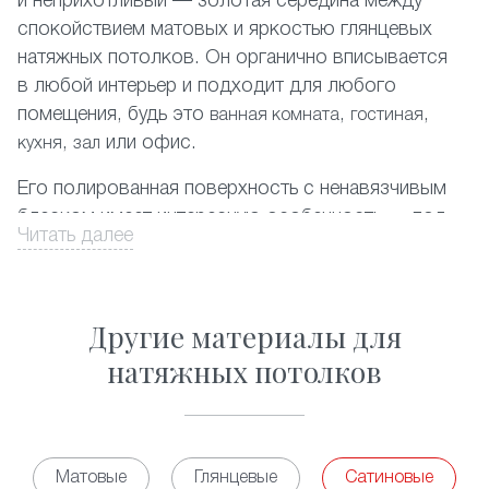
и неприхотливый — золотая середина между
спокойствием матовых и яркостью глянцевых
натяжных потолков. Он органично вписывается
в любой интерьер и подходит для любого
помещения, будь это
,
,
ванная комната
гостиная
,
или офис.
кухня
зал
Его полированная поверхность с ненавязчивым
блеском имеет интересную особенность — под
Читать далее
разным освещением она может приобретать
легкий красивый перламутровый или
металлический оттенок.
Другие материалы для
ПВХ-пленка
, используемая в создании таких
натяжных потолков
потолков очень прочна и легко выдерживает
затопление сверху. Кроме того, она не сохраняет
никаких запахов, гипоаллергенна и не требует
особого ухода.
Матовые
Глянцевые
Сатиновые