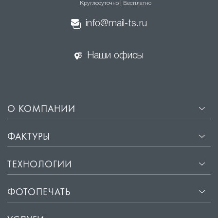
Круглосуточно | Бесплатно
натяжные потолки
info@mail-ts.ru
·
Эстетичный внешний вид. Гладкая поверхность
сатиновых потолков отражает свет, создавая эффект
Наши офисы
мягкого свечения, что придаёт помещению уют и
комфорт.
·
Прочность и долговечность. Материалы, из которых
изготавливаются сатиновые потолки, не
подвержены деформации и сохраняют свой
О КОМПАНИИ
первоначальный вид на протяжении многих лет.
·
Лёгкость установки. Монтаж сатиновых потолков
ФАКТУРЫ
занимает всего несколько часов и не требует
подготовки поверхности потолка.
ТЕХНОЛОГИИ
·
Защита от влаги и пыли. Сатиновые потолки
обладают водоотталкивающими свойствами, что
ФОТОПЕЧАТЬ
защищает помещение от влаги и пыли.
·
Звукоизоляция. Хорошие звукоизоляционные