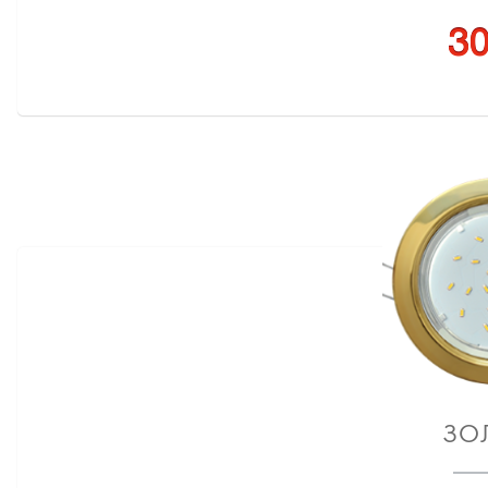
30
ЗО