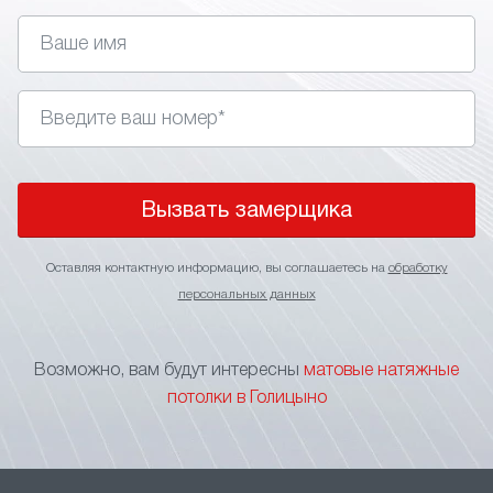
устойчивость к влаге/перепадам температуры;
скрытие дефектов перекрытий, проводки,
вентиляционных элементов;
отсутствие бликов, равномерное
распределение естественного или искусственного
света;
возможность интеграции точечных
светильников, треков, другой подсветки;
Вызвать замерщика
лёгкий уход – достаточно влажной тряпки;•
широкий выбор оттенков, текстур, форматов
Оставляя контактную информацию, вы соглашаетесь на
обработку
полотен.
персональных данных
Такое покрытие подходит для жилых помещений,
рабочих кабинетов, студий, общественных зон.
Возможно, вам будут интересны
матовые натяжные
Матовая текстура делает пространство
потолки в Голицыно
спокойным, аккуратным, визуально единым.
При выборе тканевых натяжных потолков стоит