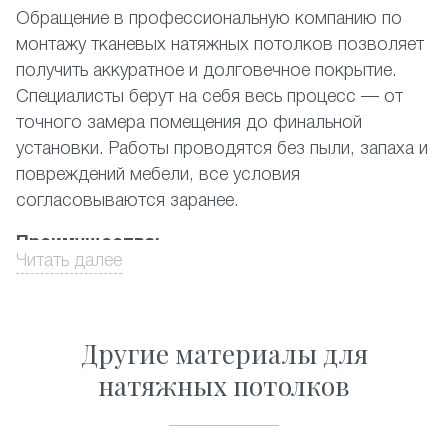
Обращение в профессиональную компанию по
монтажу тканевых натяжных потолков позволяет
получить аккуратное и долговечное покрытие.
Специалисты берут на себя весь процесс — от
точного замера помещения до финальной
установки. Работы проводятся без пыли, запаха и
повреждений мебели, все условия
согласовываются заранее.
Преимущества:
Читать далее
выезд замерщика и консультация на объекте;
проектирование с учётом геометрии комнаты,
высоты потолков;
Другие материалы для
установка без демонтажа отделки или мебели;
натяжных потолков
контроль качества материала/крепежа на
каждом этапе;
рекомендации по уходу, поддержка после