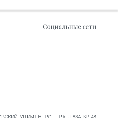
Социальные сети
ВСКИЙ, УЛ ИМ Г.Н.ТРОШЕВА, Д 83А, КВ 48