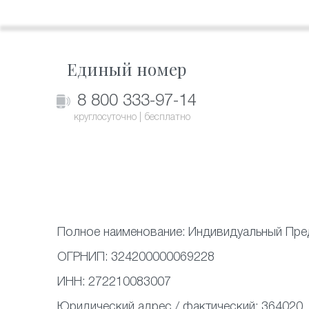
Единый номер
8 800 333-97-14
круглосуточно | бесплатно
Полное наименование:
Индивидуальный Пре
ОГРНИП:
324200000069228
ИНН:
272210083007
Юридический адрес / фактический:
364020,