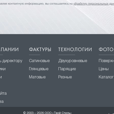
авляя контактную информацию, вы соглашаетесь на
обработку персональных да
МПАНИИ
ФАКТУРЫ
ТЕХНОЛОГИИ
ФОТО
ь директору
Сатиновые
Двухуровневые
Поверх
ики
Глянцевые
Парящие
Цены
и
Матовые
Резные
Каталог
айта
за
© 2003 – 2026 ООО «Твой Стиль»