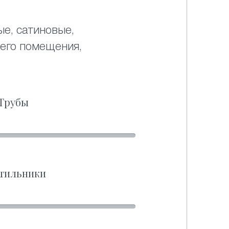
ые, сатиновые,
его помещения,
Трубы
тильники