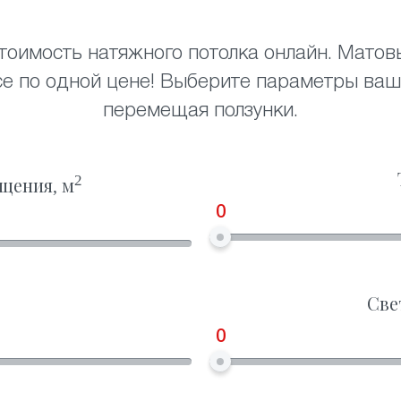
тоимость натяжного потолка онлайн. Матов
се по одной цене! Выберите параметры ваш
перемещая ползунки.
2
щения, м
0
Све
0