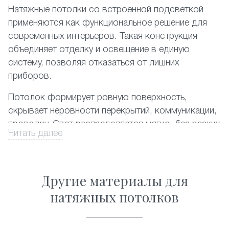
Натяжные потолки со встроенной подсветкой
применяются как функциональное решение для
современных интерьеров. Такая конструкция
объединяет отделку и освещение в единую
систему, позволяя отказаться от лишних
приборов.
Потолок формирует ровную поверхность,
скрывает неровности перекрытий, коммуникации,
проводку. Свет распределяется мягко, без резких
Читать далее
теней, снижает нагрузку на зрение.Встроенное
освещение помогает визуально изменить
пространство: увеличить высоту, выделить зоны,
Другие материалы для
создать спокойную или более динамичную
атмосферу. Материалы устойчивы к влаге и
натяжных потолков
перепадам температуры, подходят для жилых и
коммерческих помещений. Потолки не требуют