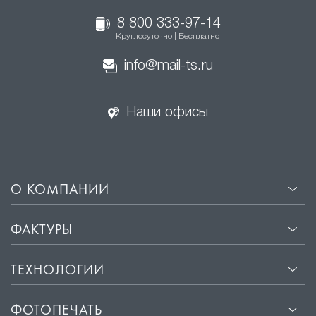
Скрытая подсветка в нишах формирует
спокойную атмосферу без видимых источников
8 800 333-97-14
Круглосуточно | Бесплатно
света.
info@mail-ts.ru
Комбинирование разных типов подсветки делает
интерьер гибким, удобным и адаптированным под
разные сценарии использования.
Наши офисы
О КОМПАНИИ
ФАКТУРЫ
ТЕХНОЛОГИИ
ФОТОПЕЧАТЬ