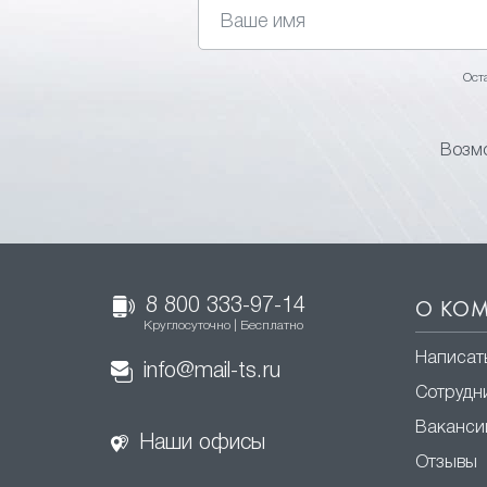
Ост
Возмо
8 800 333-97-14
О КО
Круглосуточно | Бесплатно
Написат
info@mail-ts.ru
Сотрудн
Ваканси
Наши офисы
Отзывы