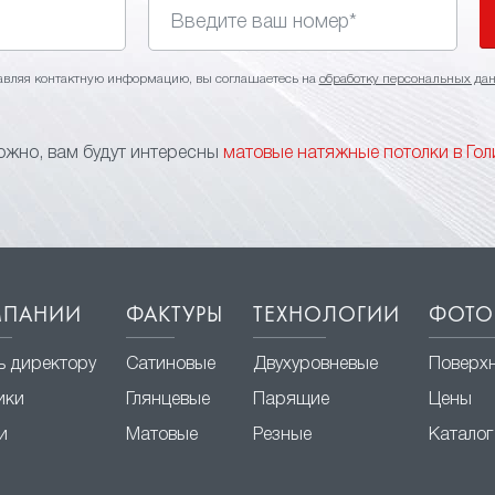
авляя контактную информацию, вы соглашаетесь на
обработку персональных да
жно, вам будут интересны
матовые натяжные потолки в Го
МПАНИИ
ФАКТУРЫ
ТЕХНОЛОГИИ
ФОТО
ь директору
Сатиновые
Двухуровневые
Поверх
ики
Глянцевые
Парящие
Цены
и
Матовые
Резные
Каталог