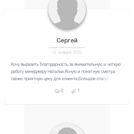
Сергей
12 января 2023
Хочу выразить благодарность за внимательную и четкую
работу менеджеру Натальи.Ясную и понятную смету,а
также приятную цену для клиента.Большое спасибо
мастеру Артему за качественную и аккуратную
0
1
работу.Приятно за свои деньги получать отличную
работу.Теперь 3-х комнатная квартира и лоджия с
красивыми потолками выглядит прекрасно.