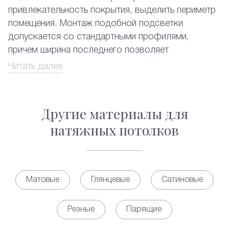
привлекательность покрытия, выделить периметр
помещения. Монтаж подобной подсветки
допускается со стандартными профилями,
причем ширина последнего позволяет
устанавливать даже наиболее мощные
Читать далее
из существующих светодиодных лент.
Натяжные потолки со световыми линиями,
Другие материалы для
почему да?
натяжных потолков
Выбор в пользу световых линий обусловлен
несколькими объективными причинами:
• Замена традиционному освещению. Применение
светодиодных линий позволяет обеспечить
Матовые
Глянцевые
Сатиновые
равномерное, мягкое свечение по всей площади
помещения, выступая полноценной заменой для
Резные
Парящие
освещения на основе установки точечных
светильников. Кроме того, за счет установки