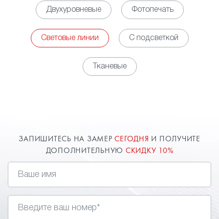
Двухуровневые
Фотопечать
контроллера появляется возможность управлять
яркостью освещения в зависимости
от потребности.
Световые линии
С подсветкой
• Декоративная функция. Наличие световых линий
на потолке обеспечивает оригинальный облик
Тканевые
пространству, но при этом необходимо заранее
определиться с будущим рисунком свечения,
чтобы разместить соответствующим образом
профили. Использовать можно, как свечение
белого цвета, так и различные цветные варианты.
Возможны комбинации нескольких вариантов или
ЗАПИШИТЕСЬ НА ЗАМЕР
СЕГОДНЯ
И ПОЛУЧИТЕ
изменение цветовой палитры от команд с пульта
ДОПОЛНИТЕЛЬНУЮ
СКИДКУ 10%
управления. Главное правильно подобрать стиль,
так как подсветка не подходит для классических
интерьеров.
• Изменение визуального восприятия. Применение
в интерьере световых линий позволяет визуально