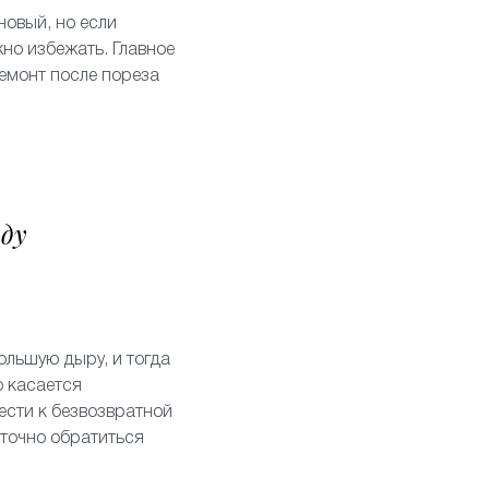
новый, но если
но избежать. Главное
ремонт после пореза
аду
ольшую дыру, и тогда
о касается
ести к безвозвратной
аточно обратиться