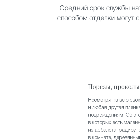
Средний срок службы нат
способом отделки могут с
Порезы, проколы
Несмотря на всю свою
и любая другая пленк
повреждениям. Об эт
в которых есть мален
из арбалета, радиоуп
в комнате, деревянны