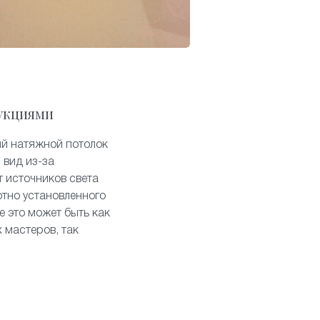
укциями
ый натяжной потолок
 вид из-за
т источников света
отно установленного
е это может быть как
 мастеров, так