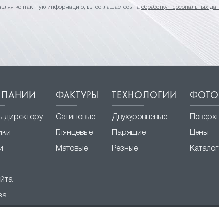
авляя контактную информацию, вы соглашаетесь на
обработку персональных да
МПАНИИ
ФАКТУРЫ
ТЕХНОЛОГИИ
ФОТО
ь директору
Сатиновые
Двухуровневые
Поверх
ики
Глянцевые
Парящие
Цены
и
Матовые
Резные
Каталог
айта
за
© 2003 – 2026 ООО «Твой Стиль»