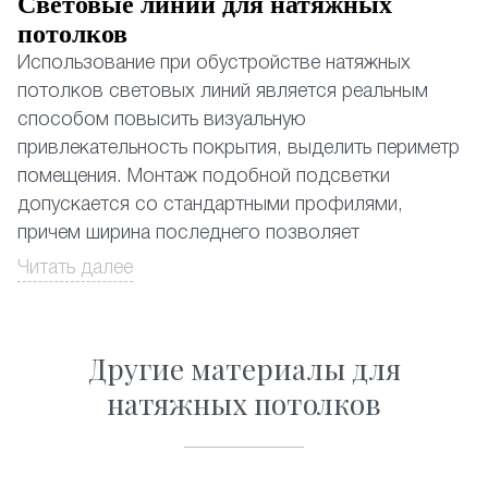
Световые линии для натяжных
потолков
Использование при обустройстве натяжных
потолков световых линий является реальным
способом повысить визуальную
привлекательность покрытия, выделить периметр
помещения. Монтаж подобной подсветки
допускается со стандартными профилями,
причем ширина последнего позволяет
устанавливать даже наиболее мощные
Читать далее
из существующих светодиодных лент.
Натяжные потолки со световыми линиями,
Другие материалы для
почему да?
натяжных потолков
Выбор в пользу световых линий обусловлен
несколькими объективными причинами:
• Замена традиционному освещению. Применение