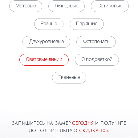
светодиодных линий позволяет обеспечить
Матовые
Глянцевые
Сатиновые
равномерное, мягкое свечение по всей площади
помещения, выступая полноценной заменой для
Резные
Парящие
освещения на основе установки точечных
светильников. Кроме того, за счет установки
Двухуровневые
Фотопечать
контроллера появляется возможность управлять
яркостью освещения в зависимости
от потребности.
Световые линии
С подсветкой
• Декоративная функция. Наличие световых линий
на потолке обеспечивает оригинальный облик
Тканевые
пространству, но при этом необходимо заранее
определиться с будущим рисунком свечения,
чтобы разместить соответствующим образом
профили. Использовать можно, как свечение
белого цвета, так и различные цветные варианты.
Возможны комбинации нескольких вариантов или
ЗАПИШИТЕСЬ НА ЗАМЕР
СЕГОДНЯ
И ПОЛУЧИТЕ
изменение цветовой палитры от команд с пульта
ДОПОЛНИТЕЛЬНУЮ
СКИДКУ 10%