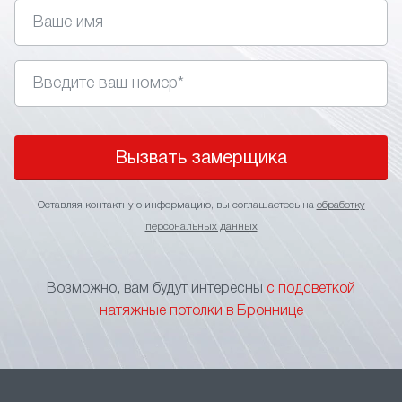
управления. Главное правильно подобрать стиль,
так как подсветка не подходит для классических
интерьеров.
• Изменение визуального восприятия. Применение
в интерьере световых линий позволяет визуально
поднять потолки, сделать более широким
пространство помещения или выделить
Вызвать замерщика
определенный участок.
• Зонирование пространства. Игра подсветкой
Оставляя контактную информацию, вы соглашаетесь на
обработку
оптимальное решение для зонирования
персональных данных
пространства без применения перегородок
и других элементов, ограничивающих свободу
перемещения. Тонкие световые линии на потолке
Возможно, вам будут интересны
с подсветкой
станут прекрасным указателем границы
натяжные потолки в Броннице
функциональных зон.
• Маскировка швов. В больших помещениях
натяжной потолок формируется за счет
нескольких соединяемых полотен. Чтобы