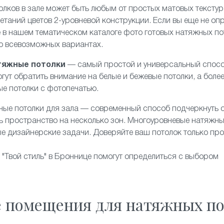
олков в зале может быть любым от простых
матовых
текстур
четаний цветов 2-уровневой конструкции. Если вы еще не оп
 в нашем тематическом каталоге фото готовых натяжных пот
 о всевозможных вариантах.
тяжные потолки
— самый простой и универсальный спосо
гут обратить внимание на белые и бежевые потолки, а боле
ые потолки с фотопечатью.
ные потолки
для зала — современный способ подчеркнуть 
ь пространство на несколько зон. Многоуровневые натяжны
е дизайнерские задачи. Доверяйте ваш потолок только п
Твой стиль" в Броннице помогут определиться с выбором
е помещения для натяжных по