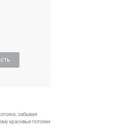
ость
отолка, забывая
тому красивые потолки