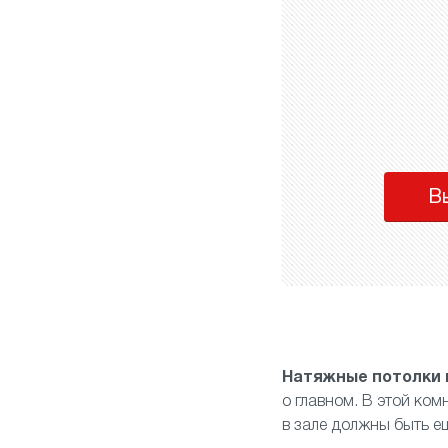
В
Натяжные потолки 
о главном. В этой ко
в зале должны быть е