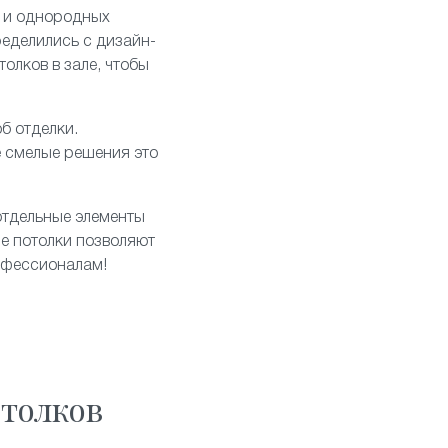
 и однородных
ределились с дизайн-
олков в зале, чтобы
б отделки.
е смелые решения это
отдельные элементы
е потолки позволяют
рофессионалам!
толков