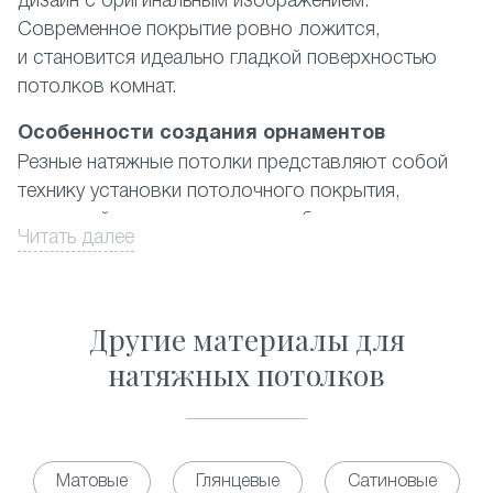
дизайн с оригинальным изображением.
Современное покрытие ровно ложится,
и становится идеально гладкой поверхностью
потолков комнат.
Особенности создания орнаментов
Резные натяжные потолки представляют собой
технику установки потолочного покрытия,
в которой используются два и более полотна
Читать далее
ПВХ-материала, где наружный имеет
художественные вырезы. При этом подбирается
цветовая гамма либо контрастная, либо
Другие материалы для
из дополняющих друг друга цветов. Орнамент
выполняется из отверстий в форме практически
натяжных потолков
правильных геометрических фигур разных
размеров. Существующий на данный момент
каталог предлагает фото наиболее популярных
из них, а также ответ на вопрос, сколько стоит
Матовые
Глянцевые
Сатиновые