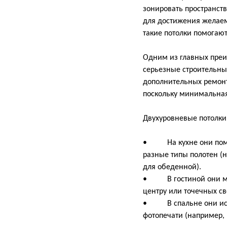
зонировать пространст
для достижения желаем
такие потолки помогаю
Одним из главных пре
серьезные строительны
дополнительных ремонт
поскольку минимальная 
Двухуровневые потолки
• На кухне они помога
разные типы полотен (
для обеденной).
• В гостиной они мог
центру или точечных св
• В спальне они испо
фотопечати (например,