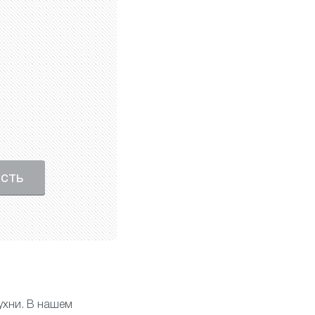
ость
ухни
. В нашем