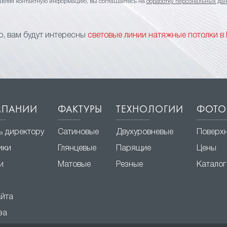
авляя контактную информацию, вы соглашаетесь на
обработку персональных да
, вам будут интересны
световые линии натяжные потолки в
МПАНИИ
ФАКТУРЫ
ТЕХНОЛОГИИ
ФОТО
ь директору
Сатиновые
Двухуровневые
Поверх
ики
Глянцевые
Парящие
Цены
и
Матовые
Резные
Каталог
айта
за