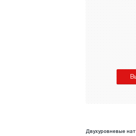
В
Двухуровневые на