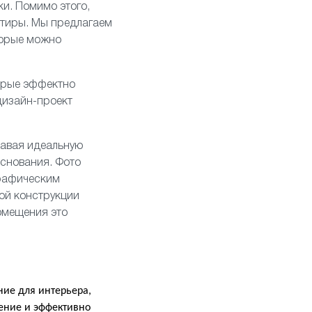
ки. Помимо этого,
ртиры. Мы предлагаем
торые можно
торые эффектно
дизайн-проект
давая идеальную
основания. Фото
графическим
ой конструкции
омещения это
ие для интерьера,
ение и эффективно