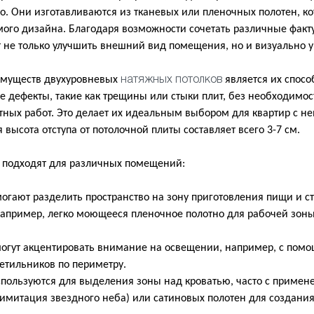
во. Они изготавливаются из тканевых или пленочных полотен, 
ого дизайна. Благодаря возможности сочетать различные факту
т не только улучшить внешний вид помещения, но и визуально у
имуществ двухуровневых
является их спосо
натяжных потолков
е дефекты, такие как трещины или стыки плит, без необходимо
ных работ. Это делает их идеальным выбором для квартир с н
высота отступа от потолочной плиты составляет всего 3-7 см.
 подходят для различных помещений:
ют разделить пространство на зону приготовления пищи и ст
например, легко моющееся пленочное полотно для рабочей зоны
ут акцентировать внимание на освещении, например, с помо
етильников по периметру.
льзуются для выделения зоны над кроватью, часто с примен
 имитация звездного неба) или сатиновых полотен для создани