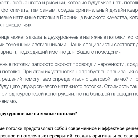
рать любые цвета и рисунки, которые будут украшать потол
и
фотопечать
, тем самым, создав оригинальный дизайн ква
евые натяжные потолки в Броннице высокого качества, ко
х помещениях.
ице может заказать двухуровневые натяжные потолки, ко
ми точечными светильниками. Наши специалисты составят 
 вариант, подходящий именно для Вашего помещения.
жные потолки запросто скроют провода и неровности, соз
 потолке. При этом их установка не требует выравнивания 
 решений помогут вам определиться с цветовой гаммой и 
удущего двухуровневого натяжного потолка. Стоимость так
при одноуровневой конструкции, но на большой площади п
менимо.
 двухуровневые натяжные потолки?
е потолки представляют собой современное и эффектное решен
ровности потолочных перекрытий, создать оригинальное освещ