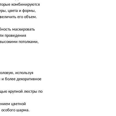
которые комбинируются
ры, цвета и формы,
величить его объем.
бность маскировать
сти проведения
евысокими потолками,
оловую, используя
 и более декоративное
щью крупной люстры по
ением цветной
я особого шарма.