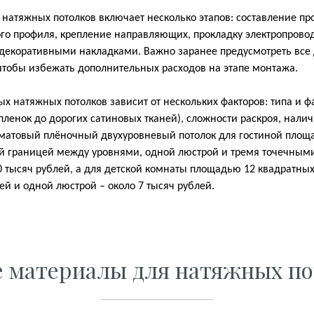
атяжных потолков включает несколько этапов: составление про
го профиля, крепление направляющих, прокладку электропровод
декоративными накладками. Важно заранее предусмотреть все 
 чтобы избежать дополнительных расходов на этапе монтажа.
х натяжных потолков зависит от нескольких факторов: типа и фа
ленок до дорогих сатиновых тканей), сложности раскроя, нали
матовый плёночный двухуровневый потолок для гостиной площ
й границей между уровнями, одной люстрой и тремя точечным
 тысяч рублей, а для детской комнаты площадью 12 квадратных
й и одной люстрой – около 7 тысяч рублей.
е материалы для натяжных по