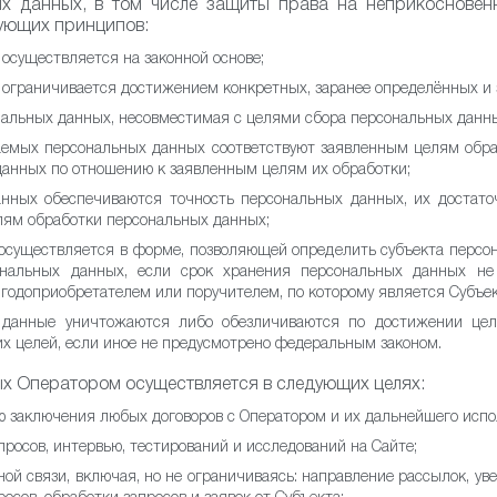
х данных, в том числе защиты права на неприкосновен
дующих принципов:
осуществляется на законной основе;
ограничивается достижением конкретных, заранее определённых и 
нальных данных, несовместимая с целями сбора персональных данн
емых персональных данных соответствуют заявленным целям обраб
анных по отношению к заявленным целям их обработки;
нных обеспечиваются точность персональных данных, их достато
лям обработки персональных данных;
осуществляется в форме, позволяющей определить субъекта персон
ональных данных, если срок хранения персональных данных не
выгодоприобретателем или поручителем, по которому является Субъе
 данные уничтожаются либо обезличиваются по достижении цел
х целей, если иное не предусмотрено федеральным законом.
х Оператором осуществляется в следующих целях:
ю заключения любых договоров с Оператором и их дальнейшего испо
росов, интервью, тестирований и исследований на Сайте;
ной связи, включая, но не ограничиваясь: направление рассылок, у