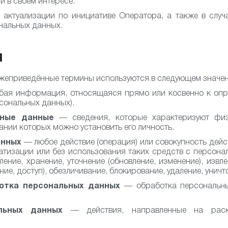
и в своём интересе.
актуализации по инициативе Оператора, а также в случ
нальных данных.
Я
ижеприведённые термины используются в следующем значен
ая информация, относящаяся прямо или косвенно к опр
рсональных данных).
ьные данные
— сведения, которые характеризуют физи
ании которых можно установить его личность.
анных
— любое действие (операция) или совокупность дейс
атизации или без использования таких средств с персона
ение, хранение, уточнение (обновление, изменение), извл
ие, доступ), обезличивание, блокирование, удаление, уни
отка персональных данных
— обработка персональн
льных данных
— действия, направленные на раск