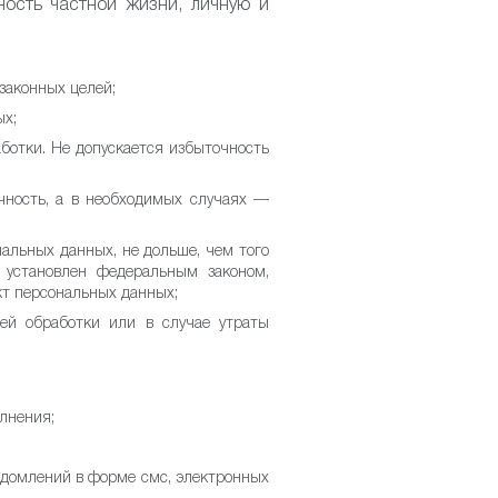
ность частной жизни, личную и
законных целей;
ых;
отки. Не допускается избыточность
чность, а в необходимых случаях —
альных данных, не дольше, чем того
 установлен федеральным законом,
кт персональных данных;
ей обработки или в случае утраты
лнения;
ведомлений в форме смс, электронных