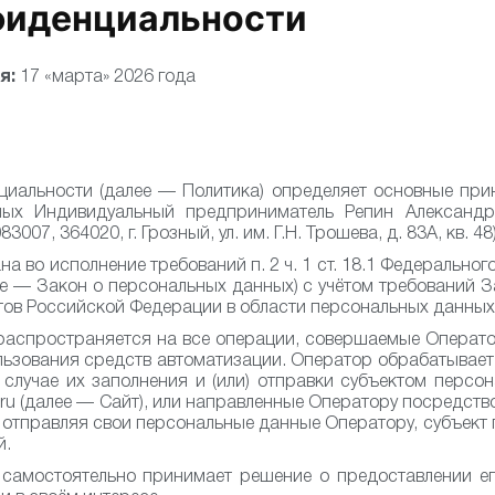
фиденциальности
я:
17 «марта» 2026 года
иальности (далее — Политика) определяет основные прин
ных Индивидуальный предприниматель Репин Александ
07, 364020, г. Грозный, ул. им. Г.Н. Трошева, д. 83А, кв. 48
 во исполнение требований п. 2 ч. 1 ст. 18.1 Федеральног
е — Закон о персональных данных) с учётом требований 
тов Российской Федерации в области персональных данных
распространяется на все операции, совершаемые Опера
льзования средств автоматизации. Оператор обрабатывае
 случае их заполнения и (или) отправки субъектом персо
s.ru (далее — Сайт), или направленные Оператору посредст
 отправляя свои персональные данные Оператору, субъек
й.
самостоятельно принимает решение о предоставлении е